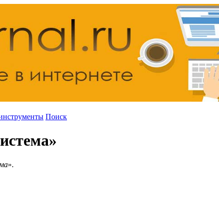
инструменты
Поиск
система»
ма
».