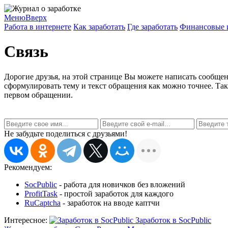
Меню
Вверх
Работа в интернете
Как заработать
Где заработать
Финансовые 
Связь
Дорогие друзья, на этой странице Вы можете написать сообщен
сформулировать тему и текст обращения как можно точнее. Такж
первом обращении.
Не забудьте поделиться с друзьями!
Рекомендуем:
SocPublic
- работа для новичков без вложений
ProfitTask
- простой заработок для каждого
RuCaptcha
- заработок на вводе каптчи
Интересное:
Заработок в SocPublic